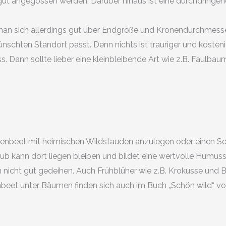
ut angegossen werden. Darüber hinaus ist eine durchdringen
man sich allerdings gut über Endgröße und Kronendurchmesse
chten Standort passt. Denn nichts ist trauriger und kosteni
 Dann sollte lieber eine kleinbleibende Art wie z.B. Faulba
ttenbeet mit heimischen Wildstauden anzulegen oder einen 
 kann dort liegen bleiben und bildet eine wertvolle Humussc
 nicht gut gedeihen. Auch Frühblüher wie z.B. Krokusse und B
eet unter Bäumen finden sich auch im Buch „Schön wild“ von B