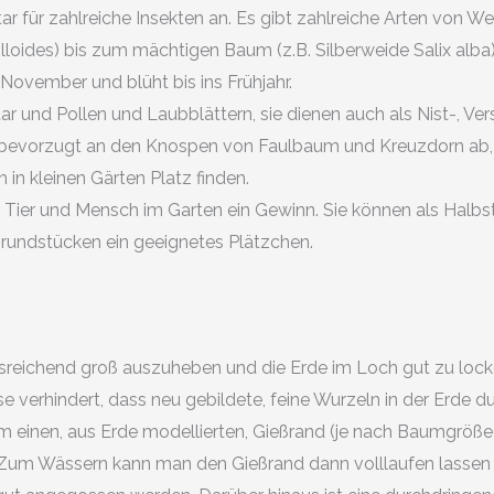
r für zahlreiche Insekten an. Es gibt zahlreiche Arten von W
lloides) bis zum mächtigen Baum (z.B. Silberweide Salix alba)
 November und blüht bis ins Frühjahr.
r und Pollen und Laubblättern, sie dienen auch als Nist-, Ve
r bevorzugt an den Knospen von Faulbaum und Kreuzdorn ab,
 in kleinen Gärten Platz finden.
für Tier und Mensch im Garten ein Gewinn. Sie können als H
 Grundstücken ein geeignetes Plätzchen.
usreichend groß auszuheben und die Erde im Loch gut zu locker
ese verhindert, dass neu gebildete, feine Wurzeln in der Erd
m einen, aus Erde modellierten, Gießrand (je nach Baumgröße
. Zum Wässern kann man den Gießrand dann volllaufen lassen 