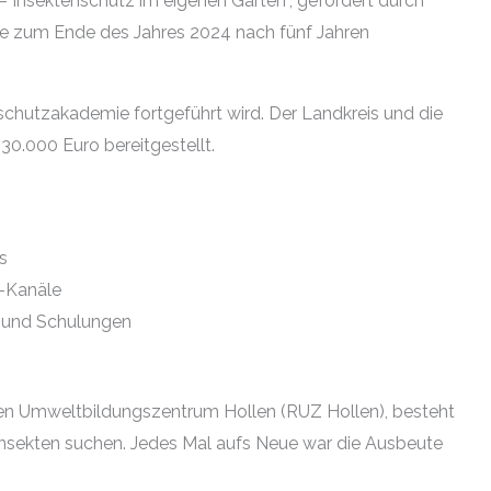
 Insektenschutz im eigenen Garten“, gefördert durch
e zum Ende des Jahres 2024 nach fünf Jahren
schutzakademie fortgeführt wird. Der Landkreis und die
0.000 Euro bereitgestellt.
s
a-Kanäle
 und Schulungen
len Umweltbildungszentrum Hollen (RUZ Hollen), besteht
 Insekten suchen. Jedes Mal aufs Neue war die Ausbeute