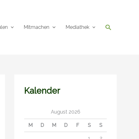
Suchen
ulen
Mitmachen
Mediathek
Kalender
August 2026
M
D
M
D
F
S
S
1
2