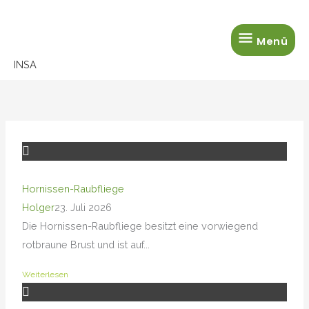
Zum
Menü
Inhalt
Menü
springen
INSA
Hornissen-Raubfliege
Holger
23. Juli 2026
Die Hornissen-Raubfliege besitzt eine vorwiegend
rotbraune Brust und ist auf...
Weiterlesen