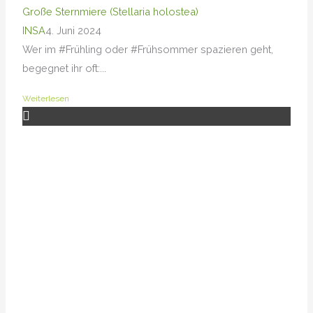
Große Sternmiere (Stellaria holostea)
INSA
4. Juni 2024
Wer im #Frühling oder #Frühsommer spazieren geht,
begegnet ihr oft:...
Weiterlesen