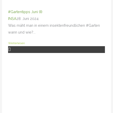
#Gartentipps Juni (II)
INSA
28. Juni 2024
Was mäht man in einem insektenfreundlichen #Garten
wann und wie?...
Weiterlesen