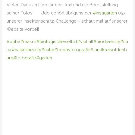
Vielen Dank an Udo für den Text und die Bereitstellung
seiner Fotos!
Udo gehört übrigens der
#insagarten
053
unserer Insektenschutz-Challenge – schaut mal auf unserer
Website vorbei!
#bpbv
#makro
#biologischevielfalt
#vielfalt
#biodiversity
#na
tur
#naturebeauty
#natur
#hobbyfotografie
#landkreisoldenb
urg
#fotografie
#garten