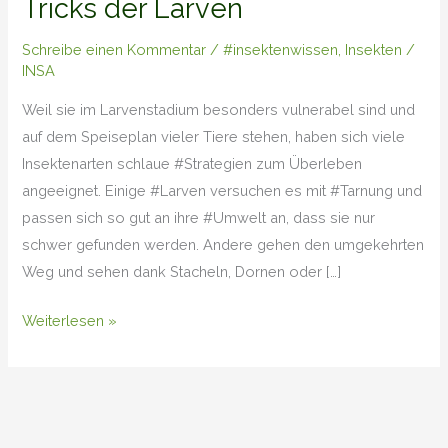
Tricks der Larven
Tricks
der
Schreibe einen Kommentar
/
#insektenwissen
,
Insekten
/
Larven
INSA
Weil sie im Larvenstadium besonders vulnerabel sind und
auf dem Speiseplan vieler Tiere stehen, haben sich viele
Insektenarten schlaue #Strategien zum Überleben
angeeignet. Einige #Larven versuchen es mit #Tarnung und
passen sich so gut an ihre #Umwelt an, dass sie nur
schwer gefunden werden. Andere gehen den umgekehrten
Weg und sehen dank Stacheln, Dornen oder […]
Weiterlesen »