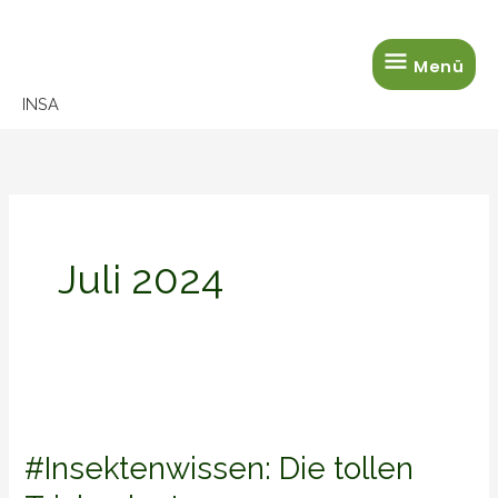
Zum
Menü
Inhalt
Menü
springen
INSA
Juli 2024
#Insektenwissen:
Die
#Insektenwissen: Die tollen
tollen