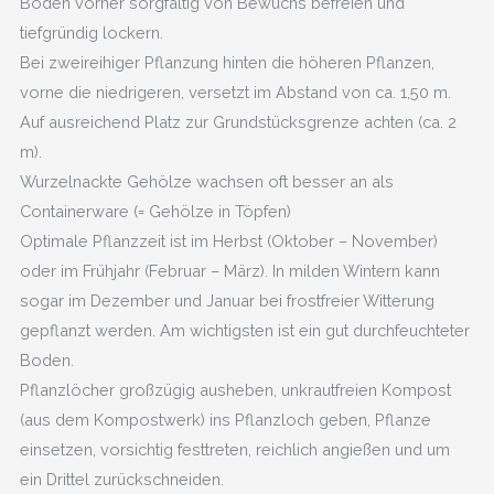
Boden vorher sorgfältig von Bewuchs befreien und
tiefgründig lockern.
Bei zweireihiger Pflanzung hinten die höheren Pflanzen,
vorne die niedrigeren, versetzt im Abstand von ca. 1,50 m.
Auf ausreichend Platz zur Grundstücksgrenze achten (ca. 2
m).
Wurzelnackte Gehölze wachsen oft besser an als
Containerware (= Gehölze in Töpfen)
Optimale Pflanzzeit ist im Herbst (Oktober – November)
oder im Frühjahr (Februar – März). In milden Wintern kann
sogar im Dezember und Januar bei frostfreier Witterung
gepflanzt werden. Am wichtigsten ist ein gut durchfeuchteter
Boden.
Pflanzlöcher großzügig ausheben, unkrautfreien Kompost
(aus dem Kompostwerk) ins Pflanzloch geben, Pflanze
einsetzen, vorsichtig festtreten, reichlich angießen und um
ein Drittel zurückschneiden.