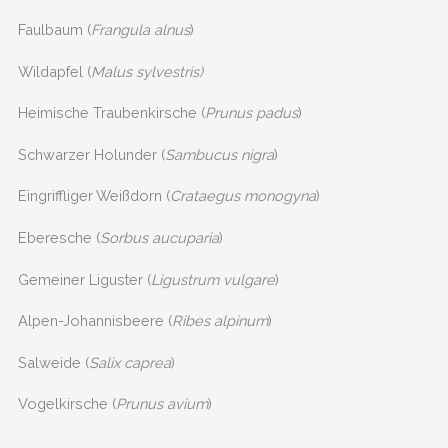
Faulbaum (
Frangula alnus
)
Wildapfel (
Malus sylvestris)
Heimische Traubenkirsche (
Prunus padus
)
Schwarzer Holunder (
Sambucus nigra
)
Eingriffliger Weißdorn (
Crataegus monogyna
)
Eberesche (
Sorbus aucuparia
)
Gemeiner Liguster (
Ligustrum vulgare
)
Alpen-Johannisbeere (
Ribes alpinum
)
Salweide (
Salix caprea
)
Vogelkirsche (
Prunus avium
)