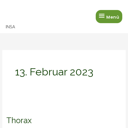
Zum
Menü
Inhalt
Menü
springen
INSA
13. Februar 2023
Thorax
Thorax