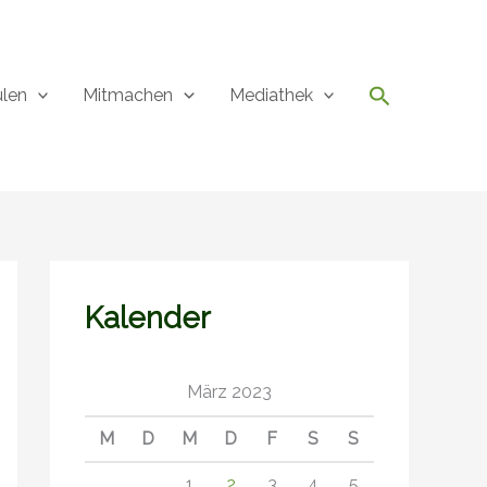
Suchen
ulen
Mitmachen
Mediathek
Kalender
März 2023
M
D
M
D
F
S
S
1
2
3
4
5