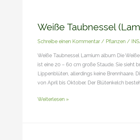
Weiße
Taubnessel
Weiße Taubnessel (Lam
(Lamium
album)
Schreibe einen Kommentar
/
Pflanzen
/
INS
Weiße Taubnessel Lamium album Die Weiße T
ist eine 20 – 60 cm große Staude. Sie sieht 
Lippenblüten, allerdings keine Brennhaare. D
von April bis Oktober. Der Blütenkelch besteh
Weiterlesen »