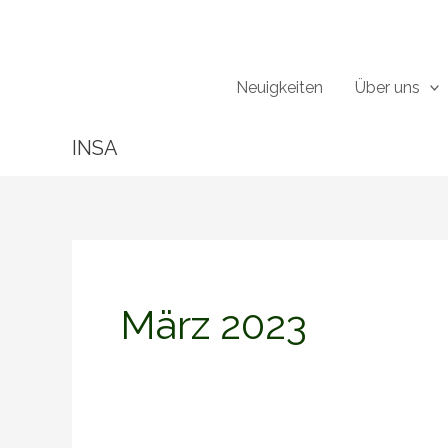
Zum
Inhalt
springen
Neuigkeiten
Über uns
INSA
März 2023