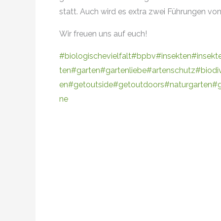
statt. Auch wird es extra zwei Führungen vo
Wir freuen uns auf euch!
#biologischevielfalt
#bpbv
#insekten
#insekt
ten
#garten
#gartenliebe
#artenschutz
#biodiv
en
#getoutside
#getoutdoors
#naturgarten
#g
ne