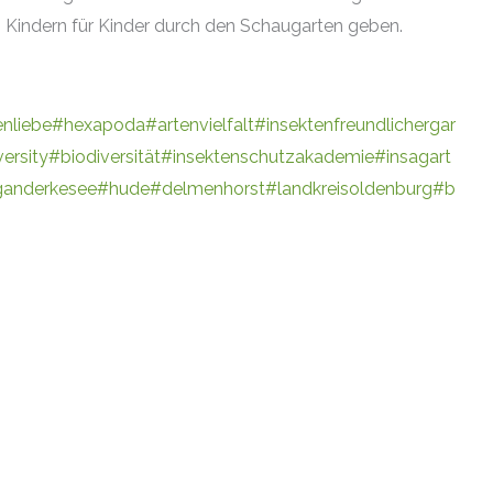
n Kindern für Kinder durch den Schaugarten geben.
enliebe
#hexapoda
#artenvielfalt
#insektenfreundlichergar
ersity
#biodiversität
#insektenschutzakademie
#insagart
anderkesee
#hude
#delmenhorst
#landkreisoldenburg
#b