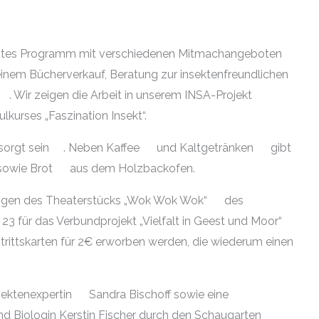
untes Programm mit verschiedenen Mitmachangeboten
einem Bücherverkauf, Beratung zur insektenfreundlichen
. Wir zeigen die Arbeit in unserem INSA-Projekt
lkurses „Faszination Insekt“.
esorgt sein
. Neben Kaffee
und Kaltgetränken
gibt
owie Brot
aus dem Holzbackofen.
rungen des Theaterstücks „Wok Wok Wok“
des
 23 für das Verbundprojekt „Vielfalt in Geest und Moor“
ntrittskarten für 2€ erworben werden, die wiederum einen
sektenexpertin
Sandra Bischoff sowie eine
nd Biologin Kerstin Fischer durch den Schaugarten