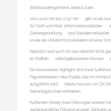
Wildstaudengärtnerei Jessica Zahn
Von 14:00 Uhr bis 17:30 Uhr
gibt es ein b
für Groß und Klein, Informationsständen
, 
Gartengestaltung
und Staudenverkäufen
sowie die Unterrichtsmaterialien unseres Schu
Natürlich wird auch für das leibliche Wohl g
es Waffeln
, selbstgebackenen Kuchen
s
Ein besonderes Highlight sind zwei Auffüh
Figurentheaters Hille Pupille, das im Hotspot
aufgeführt wird.
Hierfür können vor Ort Ei
Getränkgutschein enthalten.
Außerdem finden zwei Führungen unserer In
gartenkundliche Führung unserer Gärtnerin u