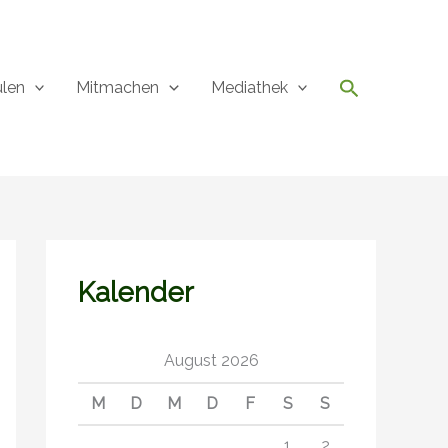
Suchen
ulen
Mitmachen
Mediathek
Kalender
August 2026
M
D
M
D
F
S
S
1
2