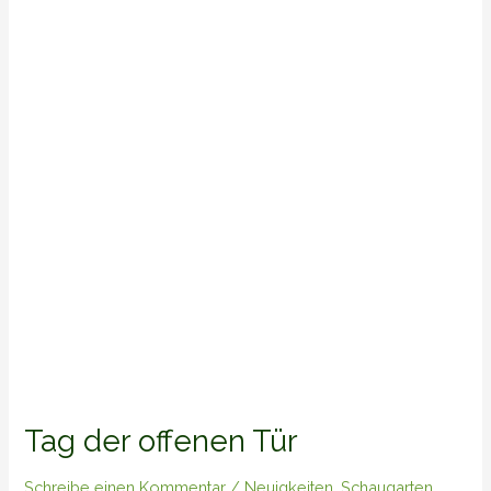
offenen
Tür
Tag der offenen Tür
Schreibe einen Kommentar
/
Neuigkeiten
,
Schaugarten
,