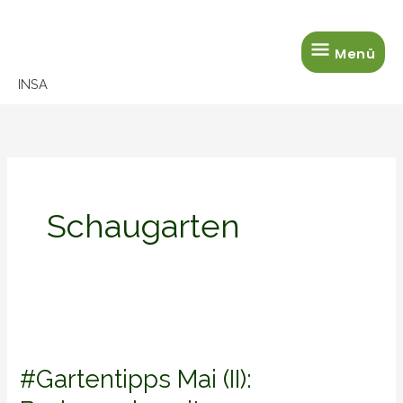
Zum
Menü
Inhalt
Menü
springen
INSA
Schaugarten
#Gartentipps
Mai
#Gartentipps Mai (II):
(II):