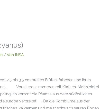
cyanus)
en
/ Von
INSA
rem 2,5 bis 3,5 cm breiten Blütenkörbchen und ihren
nnt.
Vor allem zusammen mit Klatsch-Mohn bietet
prünglich kommt die Pflanze aus dem südöstlichen
Mitteleuropa verbreitet
. Da die Kornblume aus der
g frischen, kalkarmen und
meist schwach sauren Boden