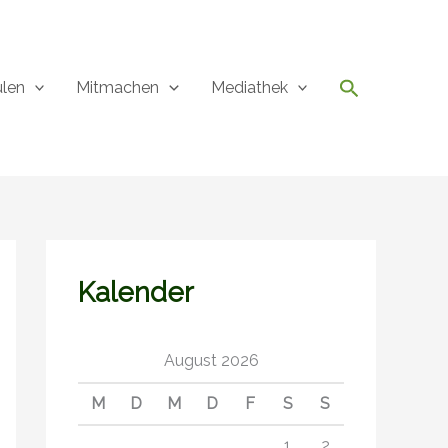
Suchen
ulen
Mitmachen
Mediathek
Kalender
August 2026
M
D
M
D
F
S
S
1
2