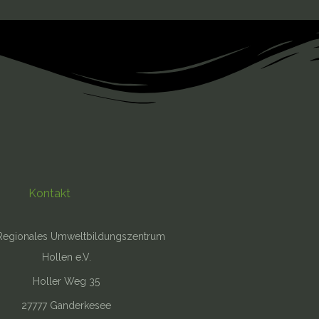
Kontakt
Regionales Umweltbildungszentrum
Hollen e.V.
Holler Weg 35
27777 Ganderkesee