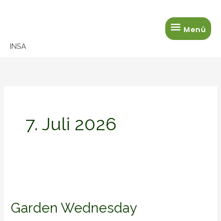
Zum
Menü
Inhalt
Menü
springen
INSA
7. Juli 2026
Garden
Wednesday
Garden Wednesday