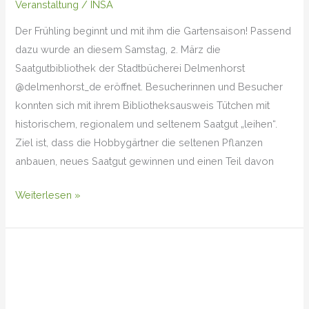
Veranstaltung
/
INSA
Der Frühling beginnt und mit ihm die Gartensaison! Passend
dazu wurde an diesem Samstag, 2. März die
Saatgutbibliothek der Stadtbücherei Delmenhorst
@delmenhorst_de eröffnet. Besucherinnen und Besucher
konnten sich mit ihrem Bibliotheksausweis Tütchen mit
historischem, regionalem und seltenem Saatgut „leihen“.
Ziel ist, dass die Hobbygärtner die seltenen Pflanzen
anbauen, neues Saatgut gewinnen und einen Teil davon
Weiterlesen »
#gartentipps
Februar
(II)
–