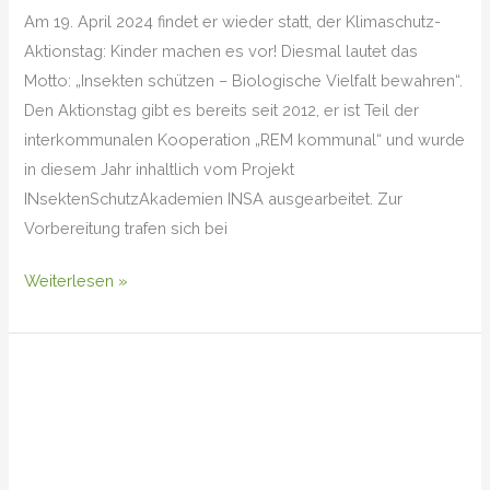
Am 19. April 2024 findet er wieder statt, der Klimaschutz-
Aktionstag: Kinder machen es vor! Diesmal lautet das
Motto: „Insekten schützen – Biologische Vielfalt bewahren“.
Den Aktionstag gibt es bereits seit 2012, er ist Teil der
interkommunalen Kooperation „REM kommunal“ und wurde
in diesem Jahr inhaltlich vom Projekt
INsektenSchutzAkademien INSA ausgearbeitet. Zur
Vorbereitung trafen sich bei
Weiterlesen »
Eröffnung
der
Saatgutbibliothek
der
Stadtbücherei