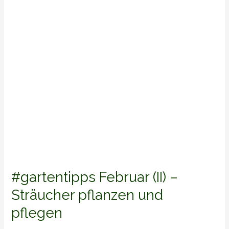
Sträucher
pflanzen
und
pflegen
#gartentipps Februar (II) –
Sträucher pflanzen und
pflegen