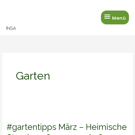
Zum
Menü
Inhalt
Menü
springen
INSA
Garten
#gartentipps
März
#gartentipps März – Heimische
–