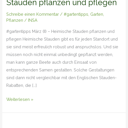
Stauden pflanzen und pflegen
Heimische
Stauden
Schreibe einen Kommentar
/
#gartentipps
,
Garten
,
pflanzen
Pflanzen
/
INSA
und
pflegen
#gartentipps März (II) – Heimische Stauden pflanzen und
pflegen Heimische Stauden gibt es für jeden Standort und
sie sind meist erfreulich robust und anspruchslos. Und sie
müssen noch nicht einmal unbedingt gepflanzt werden,
man kann ganze Beete auch durch Einsaat von
entsprechenden Samen gestalten. Solche Gestaltungen
sind dann nicht vergleichbar mit den Englischen Stauden-
Rabatten, die […]
Weiterlesen »
#gartentipps